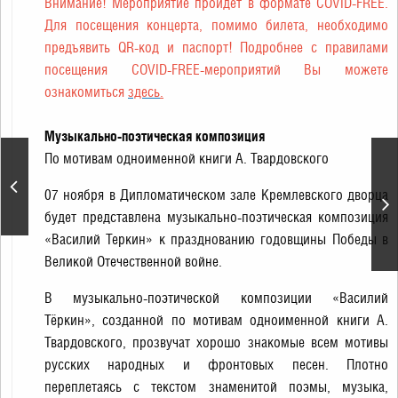
Внимание! Мероприятие пройдет в формате COVID-FREE.
Для посещения концерта, помимо билета, необходимо
предъявить QR-код и паспорт! Подробнее с правилами
посещения COVID-FREE-мероприятий Вы можете
ознакомиться
здесь
.
Музыкально-поэтическая композиция
По мотивам одноименной книги А. Твардовского
«Корсар». А. Адан.
Спектакль театра
07 ноября в Дипломатическом зале Кремлевского дворца
«Кремлёвский балет»
будет представлена музыкально-поэтическая композиция
«Василий Теркин» к празднованию годовщины Победы в
Великой Отечественной войне.
В музыкально-поэтической композиции «Василий
Тёркин», созданной по мотивам одноименной книги А.
Твардовского, прозвучат хорошо знакомые всем мотивы
русских народных и фронтовых песен. Плотно
переплетаясь с текстом знаменитой поэмы, музыка,