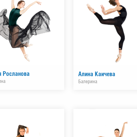
я Росланова
Алина Каичева
ина
Балерина