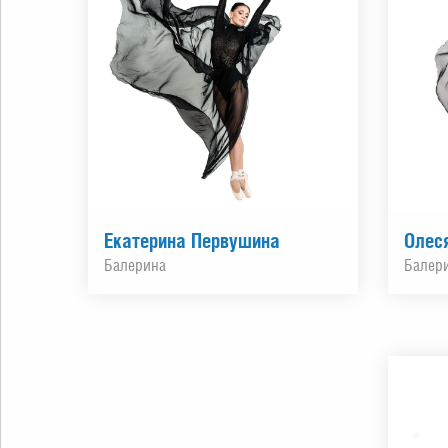
Екатерина Первушина
Олес
Балерина
Балер