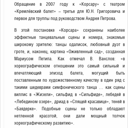
Обращение в 2007 году к «Корсару» с театром
«Кремлёвский балет» – третье для Ю.Н. Григоровича и
первое для труппы под руководством Андрея Петрова.
В этой постановке «Корсара» сохранены наиболее
эффектные танцевальные сцены и номера, знакомые
широкому зрителю: танцы одалисок, любовный дуэт в
гроте, и, наконец, картина «Оживленный сад», созданная
Мариусом Петипа. Как отмечал В. Ванслов: «в
хореографическом отношении это самый сильный и
впечатляющий эпизод балета, могущий быть
поставленным по художественному качеству в один ряд с
такими шедеврами симфонического танца … как сцены
виллис в «Жизели», сильфид в «Сильфиде», лебедей в
«Лебедином озере», дриад в «Спящей красавице», теней в
«Баядерке». Подобные сцены не только обладают
нетленной красотой, они дали мощный толчок
хореографическому развитию».