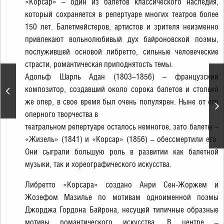
«Корсар» – один из балетов классического наследия,
который сохраняется в репертуаре многих театров более
150 лет. Балетмейстеров, артистов и зрителя неизменно
привлекают вольнолюбивый дух байроновской поэмы,
послужившей основой либретто, сильные человеческие
страсти, романтическая приподнятость темы.
Адольф Шарль Адан (1803–1856) – французский
Торжественная
композитор, создавший около сорока балетов и столько
церемония награждения
премией "Будем жить!"
же опер, в свое время был очень популярен. Ныне от его
оперного творчества в
театральном репертуаре осталось немногое, зато балеты –
«Жизель» (1841) и «Корсар» (1856) – обессмертили его.
Они сыграли большую роль в развитии как балетной
музыки, так и хореографического искусства.
Либретто «Корсара» создано Анри Сен-Жоржем и
Жозефом Мазилье по мотивам одноименной поэмы
Джорджа Гордона Байрона, несущей типичные образные
мотивы романтического искусства. В центре –