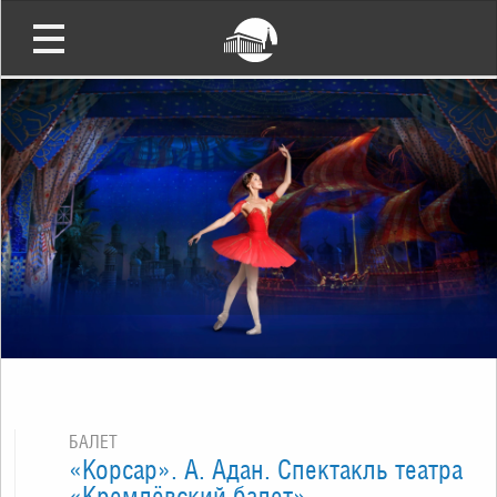
БАЛЕТ
«Корсар». А. Адан. Спектакль театра
«Кремлёвский балет»