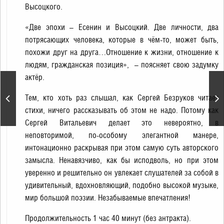
Высоцкого.
«Две эпохи – Есенин и Высоцкий. Две личности, два
потрясающих человека, которые в чём-то, может быть,
похожи друг на друга…Отношение к жизни, отношение к
людям, гражданская позиция», – поясняет свою задумку
актёр.
Ежегодная премия
народного доверия
Тем, кто хоть раз слышал, как Сергей Безруков читает
«Марка №1 в России
стихи, ничего рассказывать об этом не надо. Потому как
2025»
Сергей Витальевич делает это невероятно, в
неповторимой, по-особому элегантной манере,
интонационно раскрывая при этом самую суть авторского
замысла. Ненавязчиво, как бы исподволь, но при этом
уверенно и решительно он увлекает слушателей за собой в
удивительный, вдохновляющий, подобно высокой музыке,
мир большой поэзии. Незабываемые впечатления!
Продолжительность 1 час 40 минут (без антракта).