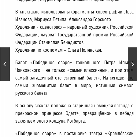
В спектакле использованы фрагменты хореографии Льва
Иванова, Мариуса Петипа, Александра Горского.
Художник - сценограф – народный художник Российской
Федерации, лауреат Государственной премии Российской
Федерации Станислав Бенедиктов.
Художник по костюмам – Ольга Полянская.
Праздничная программа
Балет «Лебединое озеро» гениального Петра Ильича
«Будьте счастливы
Чайковского - не только «самый классичный, и при этом
всегда!»
самый загадочный отечественный балет». На сегодня это
самый знаменитый балет в мире, истинный символ
русского балета.
В основу сюжета положена старинная немецкая легенда о
прекрасной принцессе Одетте, превращённой в лебедя
заклятьем злого колдуна Ротбарта.
«Лебединое озеро» в постановке театра «Кремлёвский