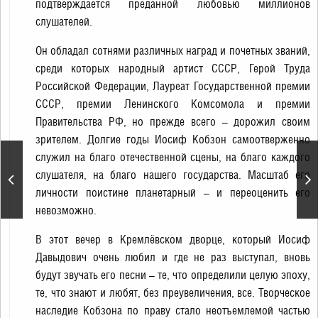
подтверждается преданной любовью миллионов
слушателей.
Он обладал сотнями различных наград и почетных званий,
среди которых народный артист СССР, Герой Труда
Российской Федерации, Лауреат Государственной премии
СССР, премии Ленинского Комсомола и премии
Правительства РФ, но прежде всего – дорожил своим
зрителем. Долгие годы Иосиф Кобзон самоотверженно
служил на благо отечественной сцены, на благо каждого
Концертная программа
слушателя, на благо нашего государства. Масштаб его
Ларисы Гордьеры «Всё
личности поистине планетарный – и переоценить его
начинается с любви»
невозможно.
В этот вечер в Кремлёвском дворце, который Иосиф
Давыдович очень любил и где не раз выступал, вновь
будут звучать его песни – те, что определили целую эпоху,
те, что знают и любят, без преувеличения, все. Творческое
наследие Кобзона по праву стало неотъемлемой частью