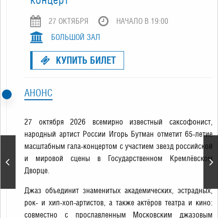
27 ОКТЯБРЯ
НАЧАЛО В 19:00
БОЛЬШОЙ ЗАЛ
КУПИТЬ БИЛЕТ
АНОНС
27 октября 2026 всемирно известный саксофонист,
народный артист России Игорь Бутман отметит 65-летие
масштабным гала-концертом с участием звезд российской
«Автографы и имиджи.
и мировой сцены в Государственном Кремлёвском
Марис Лиепа. Отмечаем
Дворце.
90-летие вместе»
Джаз объединит знаменитых академических, эстрадных,
рок- и хип-хоп-артистов, а также актёров театра и кино:
совместно с прославленным Московским джазовым