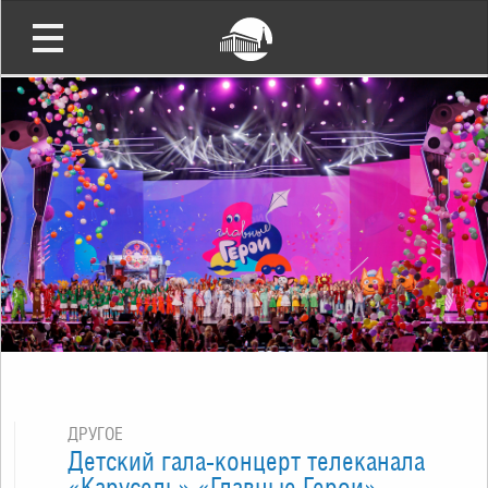
ДРУГОЕ
Детский гала-концерт телеканала
«Карусель» «Главные Герои»