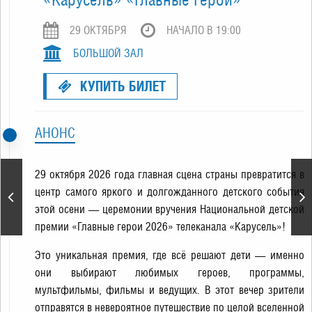
29 ОКТЯБРЯ
НАЧАЛО В 19:00
БОЛЬШОЙ ЗАЛ
КУПИТЬ БИЛЕТ
АНОНС
29 октября 2026 года главная сцена страны превратится в
Игорь Бутман 65.
центр самого яркого и долгожданного детского события
Юбилейный гала-концерт
этой осени — церемонии вручения Национальной детской
премии «Главные герои 2026» телеканала «Карусель»!
Это уникальная премия, где всё решают дети — именно
они выбирают любимых героев, программы,
мультфильмы, фильмы и ведущих. В этот вечер зрители
отправятся в невероятное путешествие по целой вселенной