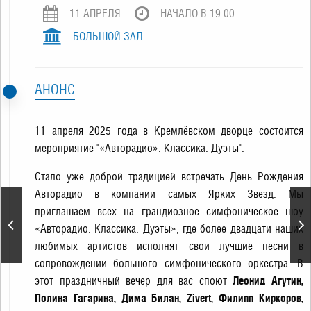
11 АПРЕЛЯ
НАЧАЛО В 19:00
БОЛЬШОЙ ЗАЛ
АНОНС
11 апреля 2025 года в Кремлёвском дворце состоится
мероприятие "«Авторадио». Классика. Дуэты".
Стало уже доброй традицией встречать День Рождения
Авторадио в компании самых Ярких Звезд. Мы
приглашаем всех на грандиозное симфоническое шоу
Концерт Юлдуз
«Авторадио. Классика. Дуэты», где более двадцати наших
Усмановой
любимых артистов исполнят свои лучшие песни в
сопровождении большого симфонического оркестра. В
этот праздничный вечер для вас споют
Леонид Агутин,
Полина Гагарина, Дима Билан, Zivert, Филипп Киркоров,