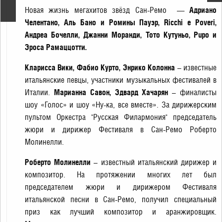
оркестром
Новая жизнь мегахитов звёзд Сан-Ремо —
Адриано
Челентано, Аль Бано и Ромины Пауэр, Ricchi e Poveri,
Андреа Бочелли, Джанни Моранди, Тото Кутуньо, Pupo и
Эроса Рамаццотти.
Кларисса Вики, Фабио Курто, Энрико Колонна
– известные
итальянские певцы, участники музыкальных фестивалей в
Италии.
Марианна Савон, Эдвард Хачарян
– финалисты
шоу «Голос» и шоу «Ну-ка, все вместе». За дирижерским
пультом Оркестра "Русская Филармония" председатель
жюри и дирижер Фестиваля в Сан-Ремо Роберто
Молинелли.
Роберто Молинелли
– известный итальянский дирижер и
композитор. На протяжении многих лет был
председателем жюри и дирижером Фестиваля
итальянской песни в Сан-Ремо, получил специальный
приз как лучший композитор и аранжировщик.