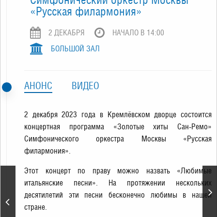
«Русская филармония»
2 ДЕКАБРЯ
НАЧАЛО В 14:00
БОЛЬШОЙ ЗАЛ
АНОНС
ВИДЕО
2 декабря 2023 года в Кремлёвском дворце состоится
концертная программа «Золотые хиты Сан-Ремо»
Симфонического оркестра Москвы «Русская
филармония».
Этот концерт по праву можно назвать «Любимые
«Pink Floyd» –
итальянские песни». На протяжении нескольких
легендарные хиты в
десятилетий эти песни бесконечно любимы в нашей
исполнении «Floyd
стране.
Universe» с
симфоническим