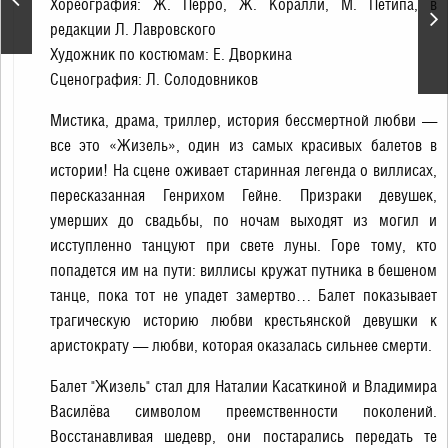
Хореография: Ж. Пеppо, Ж. Коpалли, М. Петипа, в
практиков
редакции Л. Лавpовского
Художник по костюмам: Е. Двоpкина
Сценография: Л. Солодовников
Мистика, драма, триллер, история бессмертной любви —
все это «Жизель», один из самых красивых балетов в
истории! На сцене оживает старинная легенда о виллисах,
пересказанная Генрихом Гейне. Призраки девушек,
умерших до свадьбы, по ночам выходят из могил и
исступленно танцуют при свете луны. Горе тому, кто
попадется им на пути: виллисы кружат путника в бешеном
танце, пока тот не упадет замертво… Балет показывает
трагическую историю любви крестьянской девушки к
аристократу — любви, которая оказалась сильнее смерти.
Балет "Жизель" стал для Наталии Касаткиной и Владимира
Василёва символом преемственности поколений.
Восстанавливая шедевр, они постарались передать те