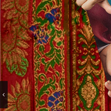
Праздничное шоу «Танго
страсти Астора
Пьяццоллы» —
«CONCORD ORCHESTRA»