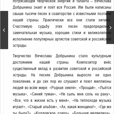
потрясающей творческой энергии и таланта – Вячеслава
Добрынина знает и поёт вся Россия. Им были написаны
свыше тысячи песен в соавторстве с известными поэтами
«Pink Floyd» –
нашей страны. Практически все они стали хитами.
легендарные хиты в
Счастливую судьбу этих песен предопределили
исполнении Floyd
замечательная музыка, хорошие стихи и великолепное
Universe с
симфоническим
исполнение популярных артистов советской и российской
оркестром
эстрады.
Творчество Вячеслава Добрынина стало культурным
достоянием нашей страны. Композитор внёс
существенный вклад в развитие советской и российской
эстрады. На песнях Добрынина выросло не одно
поколение, и до сих пор их слушают и поют миллионы
людей во всём мире: «Родная земля», «Прощай», «Льётся
музыка», «Синий туман», «Не сыпь мне соль на рану»,
«Все, что в жизни есть у меня», «На теплоходе музыка
играет», «Старый альбом», «Ах, какая женщина!», «Где же
ты была?», «Колдовское озеро», «Большая медведица»,