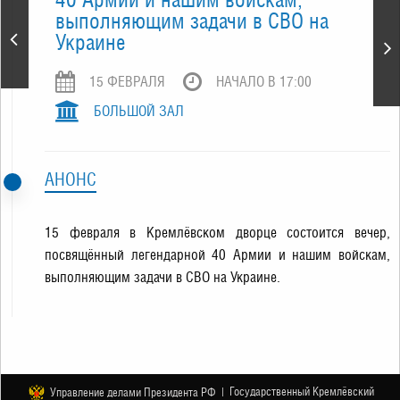
выполняющим задачи в СВО на
«Праздник для всех
Украине
влюблённых»
15 ФЕВРАЛЯ
НАЧАЛО В 17:00
БОЛЬШОЙ ЗАЛ
АНОНС
15 февраля в Кремлёвском дворце состоится вечер,
посвящённый легендарной 40 Армии и нашим войскам,
выполняющим задачи в СВО на Украине.
Государственный Кремлёвский
Управление делами Президента РФ |