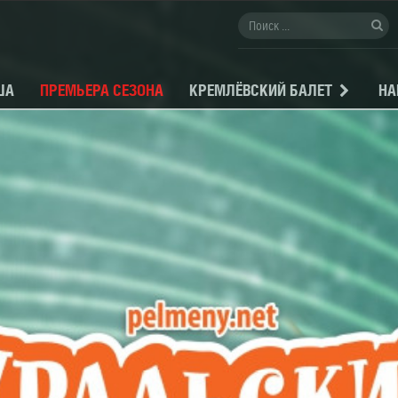
ША
ПРЕМЬЕРА СЕЗОНА
КРЕМЛЁВСКИЙ БАЛЕТ
НА