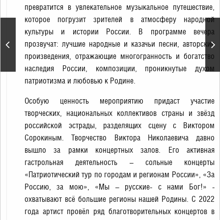
превратится в увлекательное музыкальное путешествие,
которое погрузит зрителей в атмосферу народной
культуры и истории России. В программе вечера
Юбилейный концерт
прозвучат: лучшие народные и казачьи песни, авторские
Сергея Трофимова
произведения, отражающие многогранность и богатство
наследия России, композиции, проникнутые духом
патриотизма и любовью к Родине.
Особую ценность мероприятию придаст участие
творческих, национальных коллективов страны и звёзд
российской эстрады, разделящих сцену с Виктором
Сорокиным. Творчество Виктора Николаевича давно
вышло за рамки концертных залов. Его активная
гастрольная деятельность – сольные концерты
«Патриотический тур по городам и регионам России», «За
Россию, за мою», «Мы – русские- с нами Бог!» -
охватывают всё большие регионы нашей Родины. С 2022
года артист провёл ряд благотворительных концертов в