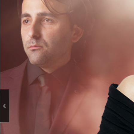
Спектакль для детей всех
возрастов - «Высокий
цЫрк с музыкой»