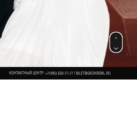
КОНТАКТНЫЙ ЦЕНТР:
|
+7(495) 620-77-77
BILET@GKDKREML.RU
2
НОЯБРЯ