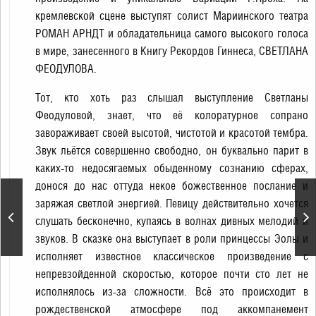
кремлевской сцене выступят солист Мариинского театра
РОМАН АРНДТ и обладательница самого высокого голоса
в мире, занесенного в Книгу Рекордов Гиннеса, СВЕТЛАНА
ФЕОДУЛОВА.
Тот, кто хоть раз слышал выступление Светланы
Феодуловой, знает, что её колоратурное сопрано
завораживает своей высотой, чистотой и красотой тембра.
Звук льётся совершенно свободно, он буквально парит в
каких-то недосягаемых обыденному сознанию сферах,
донося до нас оттуда некое божественное послание и
Новогоднее шоу
заряжая светлой энергией. Певицу действительно хочется
«Белоснежный бал
слушать бесконечно, купаясь в волнах дивных мелодий и
Иоганна Штрауса» —
звуков. В сказке она выступает в роли принцессы Эолы и
«CONCORD ORCHESTRA»
исполняет известное классическое произведение с
непревзойденной скоростью, которое почти сто лет не
исполнялось из-за сложности. Всё это происходит в
рождественской атмосфере под аккомпанемент