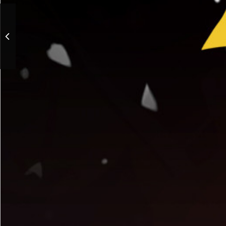
«Лебединое озеро». П.
Чайковский. Спектакль
театра «Кремлёвский
балет» ко Дню рождения
столицы!