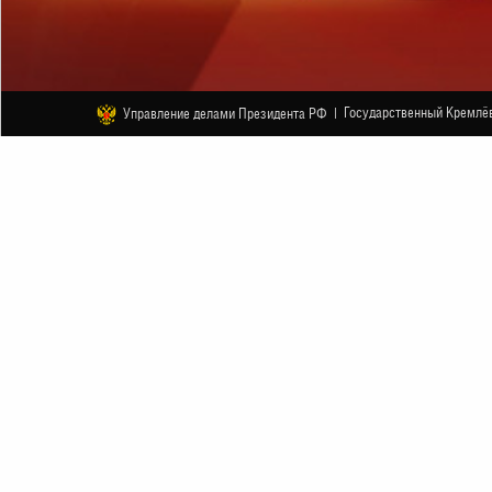
Государственный Кремлёв
Управление делами Президента РФ |
ДРУГОЕ
«QUEEN» — хиты в исполнении стр
6 СЕНТЯБРЯ
НАЧАЛО В 19:00
АНОНС
6 сентября 2025 года в Малом зале Государс
вечер гости концерта услышат более двух д