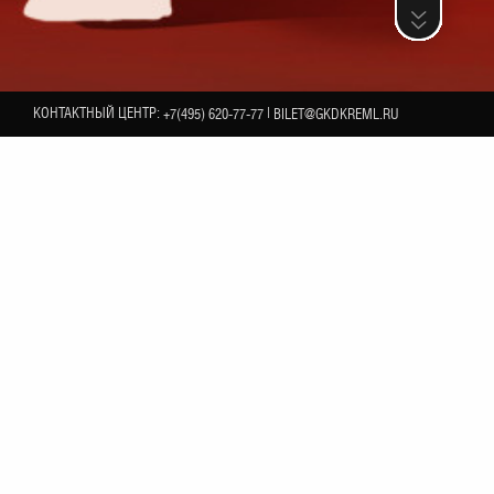
КОНТАКТНЫЙ ЦЕНТР:
|
+7(495) 620-77-77
BILET@GKDKREML.RU
6
СЕНТЯБРЯ
 Orchestra» исполнит хиты группы «Queen». В этот