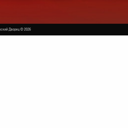
ский Дворец © 2026
унного оркестра «Hard Rock Orchestra»
МАЛЫЙ ЗАЛ
твенного Кремлёвского Дворца струнный оркестр «Hard Rock
есятков любимых композиций.