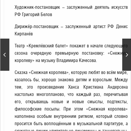
Художник-постановщик – заслуженный деятель искусств
РФ Григорий Белов
Дирижёр-постановщик – заслуженный артист РФ Денис
Кирпанёв
Театр «Кремлёвский балет» покажет в начале следующего
Нежный концерт «Богом
сезона очередную премьерную постановку: «Снежную
хранимые»
королеву» на музыку Владимира Качесова.
Сказка «Снежная королева», которую любят во всём мире,
казалось бы, хорошо знакома детям и взрослым. Между
тем, это произведение Ханса Кристиана Андерсена
настолько многопланово, что каждый раз, перечитывая
его, открываешь новые и новые смыслы, подтексты,
философские посылы. При этом «Снежная королева»
наполнена особым внутренним ритмом, который словно
просится быть воплощённым в музыкальной партитуре, а
сюжетные линии удивительно динамичны и танцевальны.