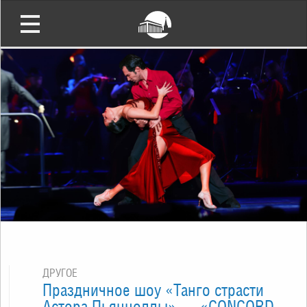
ДРУГОЕ
Праздничное шоу «Танго страсти
Астора Пьяццоллы» — «CONCORD