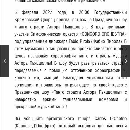
является самым захватывающим и динамичным!
5 февраля 2027 года, в 20:00 Государственный
Кремлевский Дворец приглашает вас на Праздничное шоу
«Танго страсти Астора Пьяццоллы». В шоу принимает
участие Симфонический оркестр «CONCORD ORCHESTRA»
под управлением дирижера Fabio Pirola (Фабио Пирола). В
этом музыкально-танцевальном проекте сливается в одно
Юбилейный концерт,
целое пылающая хореография танго и страсть музыки
посвященный 85-летию
Астора Пьяццоллы! В шоу будут разыгрываться страсти,
народного артиста
РСФСР Льва Лещенко
передаваемые с помощью отточенной хореографии и,
конечно же, эмоций. Благодаря уникальности этого
сочетания и появилось потрясающее по своей красоте
Праздничное шоу «Танго страсти Астора Пьяццоллы» с
невероятно яркими танцевальными номерами и
прекрасной музыкой танго!
Вы услышите аргентинского тенора Carlos D'Onofrio
(Карлос Д'Онофрио), который исполнит для вас песни