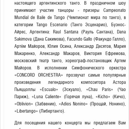
настоящего аргентинского танго. В праздничном шоу
принимают участие танцоры - призеры Campeonato
Mundial de Baile de Tango (Чемпионат мира по танго), в
категории Tango Escenario (Танго Эсценарио), Буэнос-
Айреc, Аргентина: Raul Santana (Рауль Сантана), Dana
Sakimova (Дана Сакимова), Facundo Gallo (Факундо Галло),
Артём Майоров, Юлия Осина, Александр Десятов, Мария
Макаренко, Александр Макаров, Виктория Ефремова,
московский театр танго, хореограф-постановщик Артем
Майоров. В исполнении Симфонического оркестра
«CONCORD ORCHESTRA» прозвучат самые популярные
произведения легендарного композитора Астора
Пьяццоллы «Escualo» (Эскуало), «Chau Paris» (Чао
Париж), «Luna Caliente» (Горячая луна), «Kicho» (Кичо),
«Oblivion» (Забвение), «Adios Nonino» (Прощай, Нонино),
«Libertango» (Либертанго).
Для посещения нашего концерта мы предлагаем Вам