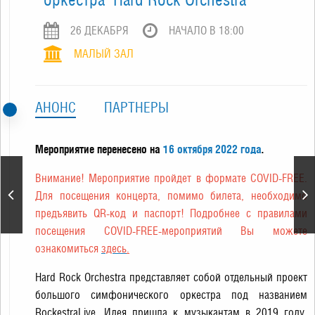
26 ДЕКАБРЯ
НАЧАЛО В 18:00
МАЛЫЙ ЗАЛ
АНОНС
ПАРТНЕРЫ
Мероприятие перенесено на
16 октября 2022 года
.
Внимание! Мероприятие пройдет в формате COVID-FREE.
Арт-группа "Хор
Турецкого". Новогодний
Для посещения концерта, помимо билета, необходимо
концерт
предъявить QR-код и паспорт! Подробнее с правилами
посещения COVID-FREE-мероприятий Вы можете
ознакомиться
здесь
.
Hard Rock Orchestra представляет собой отдельный проект
большого симфонического оркестра под названием
RockestraLive. Идея пришла к музыкантам в 2019 году.