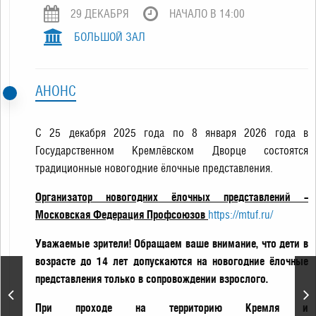
29 ДЕКАБРЯ
НАЧАЛО В 14:00
БОЛЬШОЙ ЗАЛ
АНОНС
С 25 декабря 2025 года по 8 января 2026 года в
Государственном Кремлёвском Дворце состоятся
традиционные новогодние ёлочные представления.
Организатор новогодних ёлочных представлений –
Московская Федерация Профсоюзов
https://mtuf.ru/
Уважаемые зрители! Обращаем ваше внимание, что дети в
возрасте до 14 лет допускаются на новогодние ёлочные
представления только в сопровождении взрослого.
«Щелкунчик».
Новогодняя сказка для
При проходе на территорию Кремля и
всей семьи