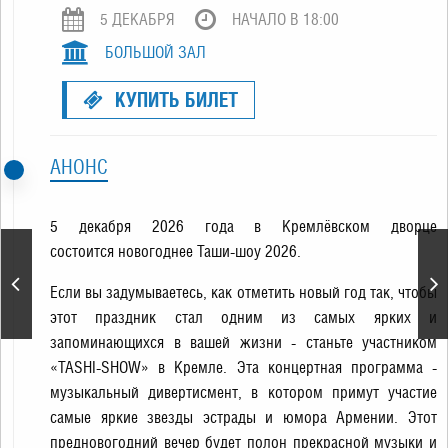
5 ДЕКАБРЯ
НАЧАЛО В 18:00
БОЛЬШОЙ ЗАЛ
КУПИТЬ БИЛЕТ
АНОНС
5 декабря 2026 года в Кремлёвском дворце
состоится новогоднее Таши-шоу 2026.
Елена Ваенга. Большой
Если вы задумываетесь, как отметить новый год так, чтобы
сольный концерт
этот праздник стал одним из самых ярких и
запоминающихся в вашей жизни - станьте участником
«TASHI-SHOW» в Кремле. Эта концертная программа -
музыкальный дивертисмент, в котором примут участие
самые яркие звезды эстрады и юмора Армении. Этот
предновогодний вечер будет полон прекрасной музыки и