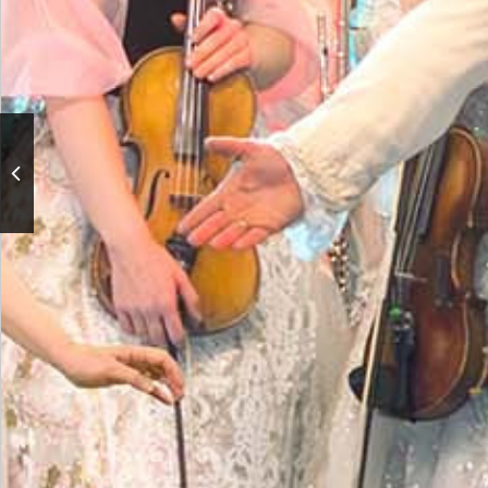
«Лебединое озеро». П.
Чайковский. Спектакль
театра «Кремлёвский
балет»