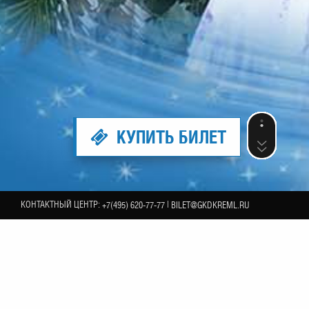
КУПИТЬ БИЛЕТ
КОНТАКТНЫЙ ЦЕНТР:
|
+7(495) 620-77-77
BILET@GKDKREML.RU
13
RA»
ЯНВАРЯ