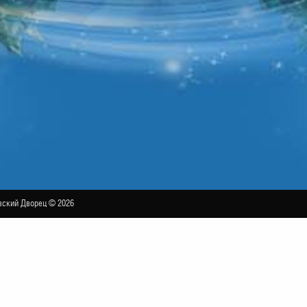
ский Дворец © 2026
бал Иоганна Штрауса» — «CONCORD ORCHEST
БОЛЬШОЙ ЗАЛ