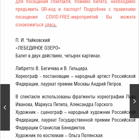
Для посещения спектакля, помимо билета, необходимо
предъявить QR-код и паспорт! Подробнее с правилами
посещения COVID-FREE-мероприятий Вы можете
ознакомиться
здесь
.
П. И. Чайковский
«ЛЕБЕДИНОЕ ОЗЕРО»
Балет в двух действиях, четырех картинах.
Либретто В. Бегичева и В. Гельцера.
Хореограф - постановщик – народный артист Российской
Федерации, лауреат премии Москвы Андрей Петров.
Жизель.
В спектакле использованы фрагменты хореографии Льва
Государственный
Иванова, Мариуса Петипа, Александра Горского.
Академический Театр
Классического Балета
Художник - сценограф – народный художник Российской
Н.Касаткиной и
Федерации, лауреат Государственной премии Российской
В.Василева
Федерации Станислав Бенедиктов.
Художник по костюмам – Ольга Полянская.