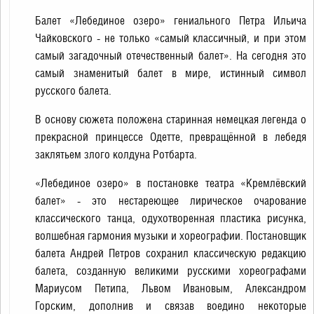
Балет «Лебединое озеро» гениального Петра Ильича
Чайковского - не только «самый классичный, и при этом
самый загадочный отечественный балет». На сегодня это
самый знаменитый балет в мире, истинный символ
русского балета.
В основу сюжета положена старинная немецкая легенда о
прекрасной принцессе Одетте, превращённой в лебедя
заклятьем злого колдуна Ротбарта.
«Лебединое озеро» в постановке театра «Кремлёвский
балет» - это нестареющее лирическое очарование
классического танца, одухотворенная пластика рисунка,
волшебная гармония музыки и хореографии. Постановщик
балета Андрей Петров сохранил классическую редакцию
балета, созданную великими русскими хореографами
Мариусом Петипа, Львом Ивановым, Александром
Горским, дополнив и связав воедино некоторые