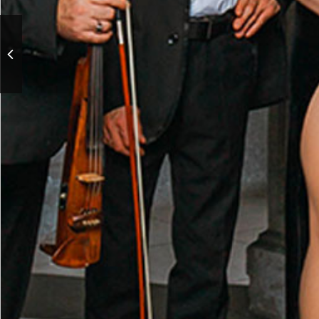
Музыкально-поэтический
вечер «Они сошлись.
Волна и камень. Стихи и
проза, лёд и пламень»