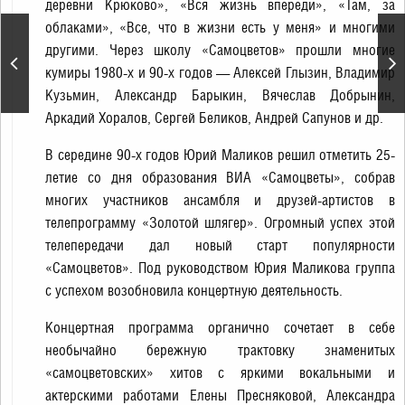
деревни Крюково», «Вся жизнь впереди», «Там, за
облаками», «Все, что в жизни есть у меня» и многими
«Продавец игрушек». А.
другими. Через школу «Самоцветов» прошли многие
Шелыгин. Спектакль
кумиры 1980-х и 90-х годов — Алексей Глызин, Владимир
театра «Кремлёвский
балет»
Кузьмин, Александр Барыкин, Вячеслав Добрынин,
Аркадий Хоралов, Сергей Беликов, Андрей Сапунов и др.
В середине 90-х годов Юрий Маликов решил отметить 25-
летие со дня образования ВИА «Самоцветы», собрав
многих участников ансамбля и друзей-артистов в
телепрограмму «Золотой шлягер». Огромный успех этой
телепередачи дал новый старт популярности
«Самоцветов». Под руководством Юрия Маликова группа
с успехом возобновила концертную деятельность.
Концертная программа органично сочетает в себе
необычайно бережную трактовку знаменитых
«самоцветовских» хитов с яркими вокальными и
актерскими работами Елены Пресняковой, Александра