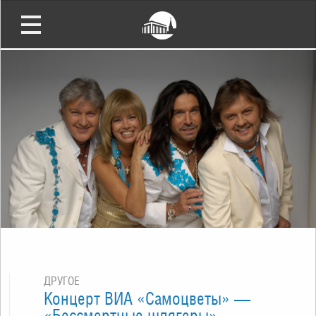
ДРУГОЕ
Концерт ВИА «Самоцветы» —
«Бессмертные шлягеры»