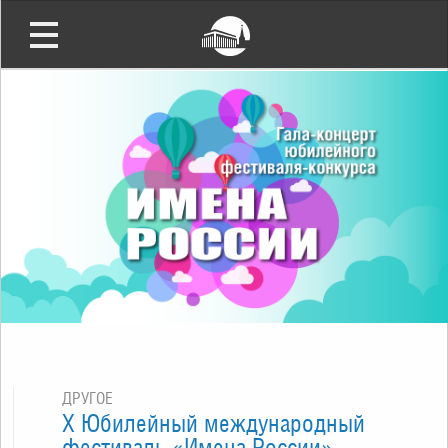
ДРУГОЕ
Х Юбилейный международный
фестиваль «Имена России»