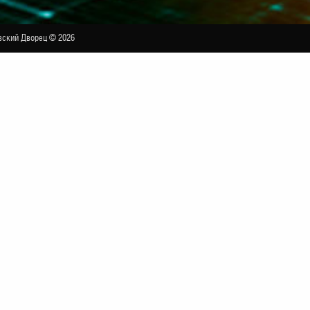
ский Дворец © 2026
будущим» к 90-летию со дня рождения поэта
БОЛЬШОЙ ЗАЛ
 ГОДА.
OVID-FREE. Для посещения концерта, помимо билета, необ
тий Вы можете ознакомиться
здесь
.
ремлевском Дворце состоится гала-концерт «Между прошл