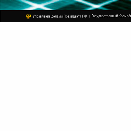
Государственный Кремлёв
Управление делами Президента РФ |
ДРУГОЕ
Гала-концерт «Между прошлым и 
18 НОЯБРЯ
НАЧАЛО В 19:00
АНОНС
МЕРОПРИЯТИЕ ПЕРЕНЕСЕНО С
7 НОЯБРЯ 2021
Внимание! Мероприятие пройдет в формате C
правилами посещения COVID-FREE-мероприя
18 ноября 2021 года в Государственном К