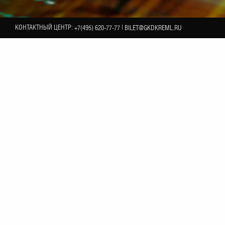
КОНТАКТНЫЙ ЦЕНТР:
|
+7(495) 620-77-77
BILET@GKDKREML.RU
18
 Леонида Дербенева
НОЯБРЯ
ходимо предъявить QR-код и паспорт! Подробнее с
ым и будущим», посвященный творчеству Леонида