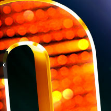
50-летие Большого
детского хора имени
Попова. Юбилейный
концерт