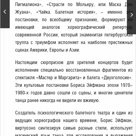
Пигмалиона», «Страсти по Мольеру, или Маска Дон
Сергей Волчков. Концерт
Жуана», «Чайка. Балетная история», – именно эти
в день рождения артиста
постановки, по всеобщему признанию, формируют не
имеющий аналогов хореографический репертуар
современной России, который знаменитая петербургская
труппа с триумфом исполняет на наиболее престижных
сценах Америки, Европы и Азии.
Настоящим сюрпризом для зрителей концертов будет
исполнение специально восстановленных фрагментов из
спектакля «Мастер и Маргарита» и балета «Двухголосие».
Эти культовые постановки Бориса Эйфмана эпохи 1970–
1980-х годов давно сошли со сцены, и многие ценители
танца ранее никогда не видели их вживую.
Создатель психологического балетного театра и один из
ведущих хореографов нашего времени, Борис Эйфман,
виртуозно синтезируя самые разные стили, использует
магический язык танца для исследования и выражения