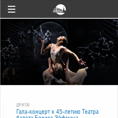
ДРУГОЕ
Гала-концерт к 45-летию Театра
балета Бориса Эйфмана