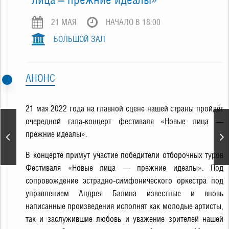
21 МАЯ
НАЧАЛО В 18:00
БОЛЬШОЙ ЗАЛ
АНОНС
21 мая 2022 года на главной сцене нашей страны пройдёт
очередной гала-концерт фестиваля «Новые лица —
Владимир МАРКИН.
прежние идеалы».
Концертная программа
"Только для своих - 2022"
В концерте примут участие победители отборочных туров
Фестиваля «Новые лица — прежние идеалы». Под
сопровождение эстрадно-симфонического оркестра под
управлением Андрея Балина известные и вновь
написанные произведения исполнят как молодые артисты,
так и заслужившие любовь и уважение зрителей нашей