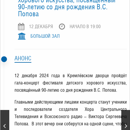
90-летию со дня рождения В.С.
Попова
12 ДЕКАБРЯ
НАЧАЛО В 19:00
БОЛЬШОЙ ЗАЛ
АНОНС
12 декабря 2024 года в Кремлёвском дворце пройдёт
гала-концерт фестиваля детского хорового искусства,
посвящённый 90-летию со дня рождения В.С. Попова.
Главными действующими лицами концерта станут ученики
и последователи создателя Хора Центрального
Телевидения и Всесоюзного радио – Виктора Сергеевича
«Асадов. Слепой поэт,
который видел сердцем».
Попова. В этот вечер они соберутся на одной сцене, чтобы
Моноспектакль