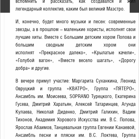
вспомнить и рассказать, как создавался и жил
Владимира Глазунова
легендарный коллектив, каким был великий Маэстро.
И, конечно, будет много музыки и песен: современные
звезды, а в прошлом – маленькие хористы, исполнят свои
лучшие хиты. Вместе с Большим детским хором Попова и
большим сводным детским хором они
исполнят «Прекрасное далеко», «Крылатые качели»,
«Голубой вагон», «Вместе весело шагать», «Дорогу
добра» и другие.
В вечере примут участие: Маргарита Суханкина, Леонид
Овруцкий и группа «КВАТРО», Группа «ПЯТЕРО»,
Ансамбль им. Моисеева, SOPRANO Турецкого, Екатерина
Гусева, Дмитрий Харатьян, Алексей Татаринцев, Агунда
Кулаева, Николай Диденко, Дмитрий Галихин, Вадим
Тихонов, Академия Хорового Искусства им. В.С. Попова,
Ярослав Абаимов, Танцевальная группа Евгении Канаевой,
Ансамбль песни и пляски им. В.С. Локтева, Группа