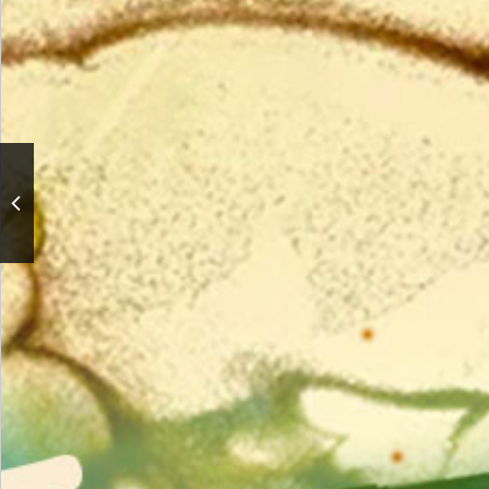
«Аленький цветочек». В.
Купцов. Спектакль театра
«Кремлёвский балет»