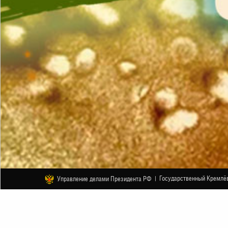
Государственный Кремлёв
Управление делами Президента РФ |
ДРУГОЕ
«Гадкий утёнок». Из цикла музык