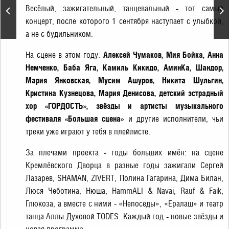
Праздничный концерт ко
Весёлый, зажигательный, танцевальный - тот самый
Дню семьи, любви и
концерт, после которого 1 сентября наступает с улыбкой,
верности
а не с будильником.
На сцене в этом году:
Алексей Чумаков, Мия Бойка, Анна
Немченко, Баба Яга, Камиль Кикидо, АминКа, Шандор,
Мария Янковская, Мусим Ашуров, Никита Шульгин,
Кристина Кузнецова, Мария Денисова, детский эстрадный
хор «ГОРДОСТЬ», звёзды и артисты музыкального
фестиваля «Большая сцена»
и другие исполнители, чьи
треки уже играют у тебя в плейлисте.
За плечами проекта - годы больших имён: на сцене
Кремлёвского Дворца в разные годы зажигали Сергей
Лазарев, SHAMAN, ZIVERT, Полина Гагарина, Дима Билан,
Люся Чеботина, Нюша, HammALI & Navai, Rauf & Faik,
Глюкоза, а вместе с ними - «Непоседы», «Ералаш» и театр
танца Аллы Духовой TODES. Каждый год - новые звёзды и