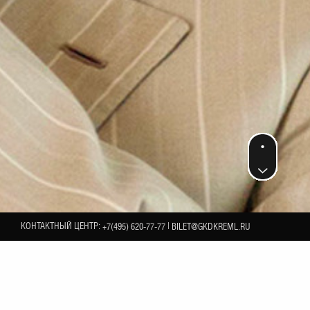
КОНТАКТНЫЙ ЦЕНТР:
|
+7(495) 620-77-77
BILET@GKDKREML.RU
12
 второй: «Александр