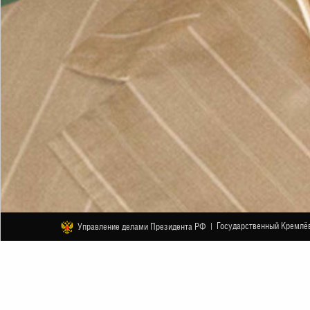
Государственный Кремлёв
Управление делами Президента РФ |
ДРУГОЕ
Цикл авторских вечеров Эдварда Р
Второй»