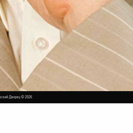
ский Дворец © 2026
адзинского «Голоса сквозь столетия». Вечер