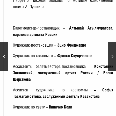
Либретто Николая Волкова по мотивам одноименной
поэмы А. Пушкина
Балетмейстер-постановщик –
Алтынай Асылмуратова,
народная артистка России
Художник-постановщик –
Эцио Фриджерио
«AVE MARIA. Знаменитые
Художник по костюмам –
Франка Скуарчапино
версии великого
произведения»
Ассистенты балетмейстера-постановщика –
Константин
Заклинский, заслуженный артист России / Елена
Шерстнева
Ассистент художника по костюмам –
Софья
Тасмагамбетова, заслуженный деятель Казахстана
Художник по свету –
Виничио Кели