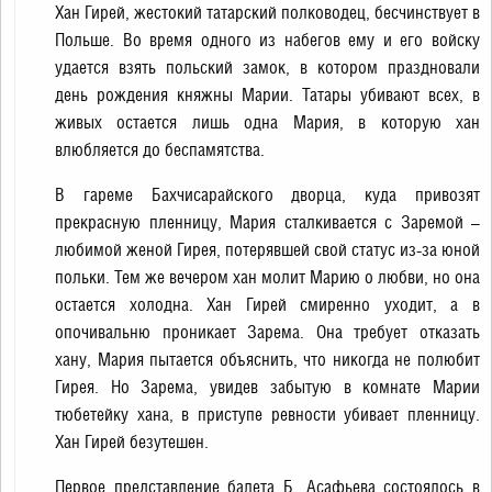
Хан Гирей, жестокий татарский полководец, бесчинствует в
Польше. Во время одного из набегов ему и его войску
удается взять польский замок, в котором праздновали
день рождения княжны Марии. Татары убивают всех, в
живых остается лишь одна Мария, в которую хан
влюбляется до беспамятства.
В гареме Бахчисарайского дворца, куда привозят
прекрасную пленницу, Мария сталкивается с Заремой –
любимой женой Гирея, потерявшей свой статус из-за юной
польки. Тем же вечером хан молит Марию о любви, но она
остается холодна. Хан Гирей смиренно уходит, а в
опочивальню проникает Зарема. Она требует отказать
хану, Мария пытается объяснить, что никогда не полюбит
Гирея. Но Зарема, увидев забытую в комнате Марии
тюбетейку хана, в приступе ревности убивает пленницу.
Хан Гирей безутешен.
Первое представление балета Б. Асафьева состоялось в