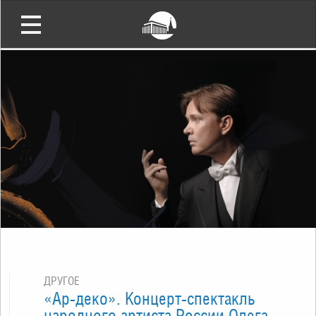
ДРУГОЕ
«Ар-деко». Концерт-спектакль
народного артиста России Олега