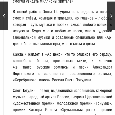
смогли увидеть миллионы зрителей.
«QUEEN» — хиты в
В новой работе Олега Погудина есть радость и печаль,
исполнении струнного
смех и слёзы, комедия и трагедия, но главное – любовь,
оркестра «Hard Rock
Orchestra»
которая – суть музыки и поэзии, смысл любого великого
искусства. Будет много любимых песен, много чудесной
танцевальной музыки и созданные специально для «Ар-
деко» балетные миниатюры, много света и цвета.
Каждый найдет в «Ар-деко» что-то близкое его сердцу:
волшебство балета, прекрасные стихи, и, конечно
же, танго, русские романсы и песни Александра
Вертинского в исполнении прославленного артиста,
«Серебряного голоса» России Олега Погудина.
Олег Погудин – певец, выдающийся исполнитель камерной
музыки, народный артист России, лауреат Царскосельской
художественной премии, молодежной премии «Триумф»,
премии Виктора Розова «Хрустальная роза», премии