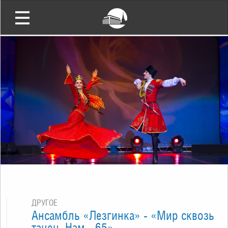
ДРУГОЕ
Ансамбль «Лезгинка» - «Мир сквозь
танец. Нам - 65»