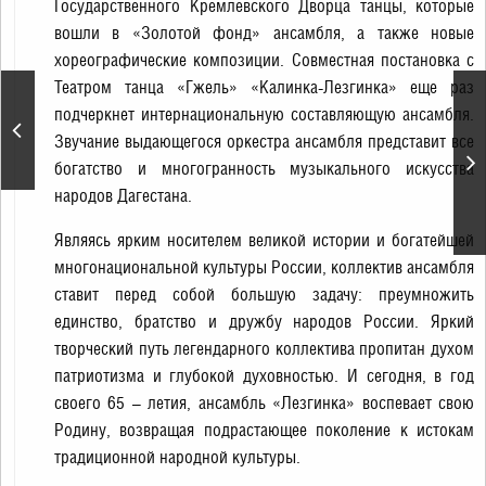
Государственного Кремлевского Дворца танцы, которые
вошли в «Золотой фонд» ансамбля, а также новые
хореографические композиции. Совместная постановка с
Театром танца «Гжель» «Калинка-Лезгинка» еще раз
подчеркнет интернациональную составляющую ансамбля.
Концерт Гузель Уразовой
Звучание выдающегося оркестра ансамбля представит все
богатство и многогранность музыкального искусства
народов Дагестана.
Являясь ярким носителем великой истории и богатейшей
многонациональной культуры России, коллектив ансамбля
ставит перед собой большую задачу: преумножить
единство, братство и дружбу народов России. Яркий
творческий путь легендарного коллектива пропитан духом
патриотизма и глубокой духовностью. И сегодня, в год
своего 65 – летия, ансамбль «Лезгинка» воспевает свою
Родину, возвращая подрастающее поколение к истокам
традиционной народной культуры.