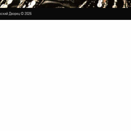
ский Дворец © 2026
 концерт «Комбинация лучших песен и всех 
БОЛЬШОЙ ЗАЛ
 пройдёт большой юбилейный концерт Алёны Апиной.
 страну почти 40 лет назад. Тогда в составе группы «Ком
сему бывшему Советскому Союзу. Невероятную популярнос
, «Не забывай» и «Бухгалтер», слова к последней песне А