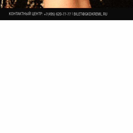
КОНТАКТНЫЙ ЦЕНТР:
|
+7(495) 620-77-77
BILET@GKDKREML.RU
26
хитов»
НОЯБРЯ
бинация» трогательная девушка из Саратова смело
ть Апиной принесли всенародные хиты «American
лёна написала сама. После ухода из группы Апина