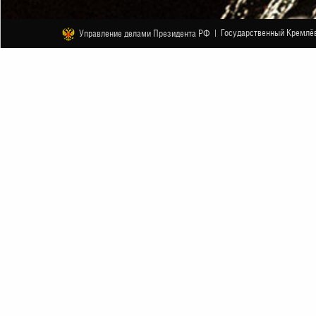
Государственный Кремлёв
Управление делами Президента РФ |
ДРУГОЕ
Алёна Апина. Большой юбилейный
26 НОЯБРЯ
НАЧАЛО В 19:00
АНОНС
26 ноября 2024 года в Кремлёвском дворце
Алёна Апина – певица, покорившая огромную
выходила на переполненные стадионы по в
Boy», «Вишнёвая Девятка», «Russian Girls»