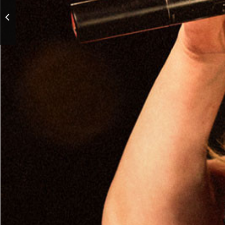
Концерт памяти поэта
Роберта
Рождественского «Эхо
любви»