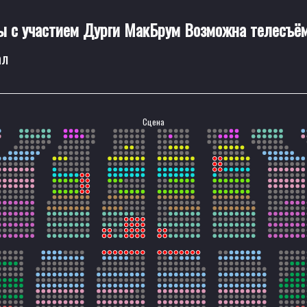
 с участием Дурги МакБрум Возможна телесъё
ал
Сцена